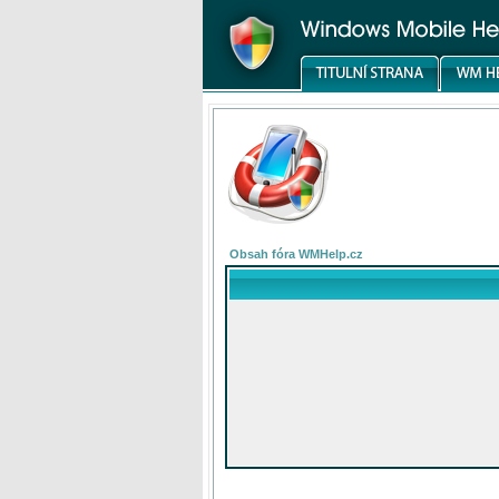
Obsah fóra WMHelp.cz