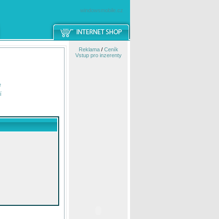
windowsmobile.cz
Reklama
/
Ceník
Vstup pro inzerenty
e
í