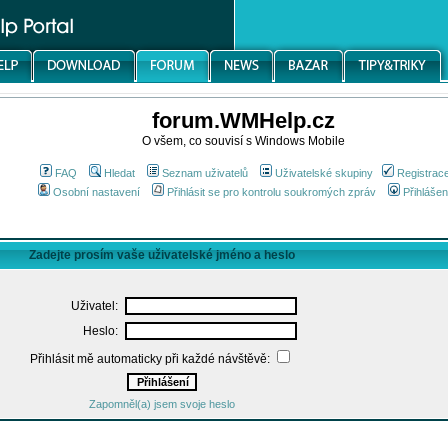
forum.WMHelp.cz
O všem, co souvisí s Windows Mobile
FAQ
Hledat
Seznam uživatelů
Uživatelské skupiny
Registrac
Osobní nastavení
Přihlásit se pro kontrolu soukromých zpráv
Přihlášen
Zadejte prosím vaše uživatelské jméno a heslo
Uživatel:
Heslo:
Přihlásit mě automaticky při každé návštěvě:
Zapomněl(a) jsem svoje heslo