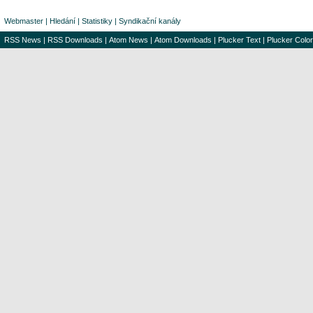
Webmaster
|
Hledání
|
Statistiky
|
Syndikační kanály
RSS News
|
RSS Downloads
|
Atom News
|
Atom Downloads
|
Plucker Text
|
Plucker Color