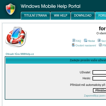
fo
O všem
FAQ
Hledat
Sez
Osobní nastavení
Při
Obsah fóra WMHelp.cz
Zadejte prosím vaše uživa
Uživatel:
Heslo:
Přihlásit mě automaticky př
Zapomněl(a) jsem 