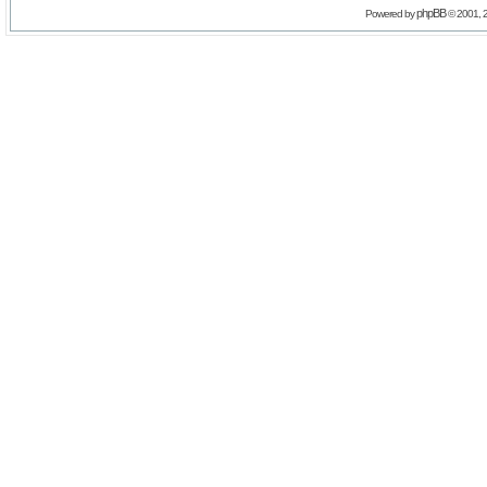
phpBB
Powered by
© 2001, 