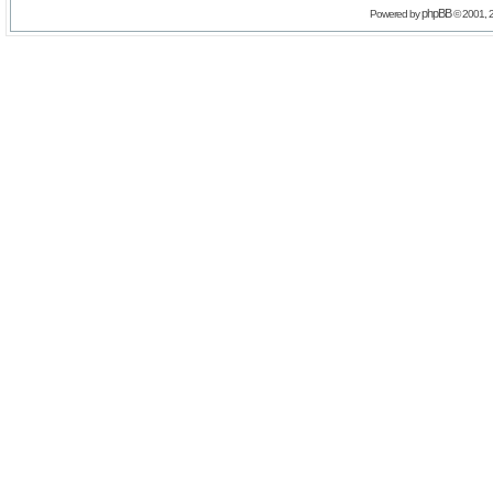
phpBB
Powered by
© 2001, 