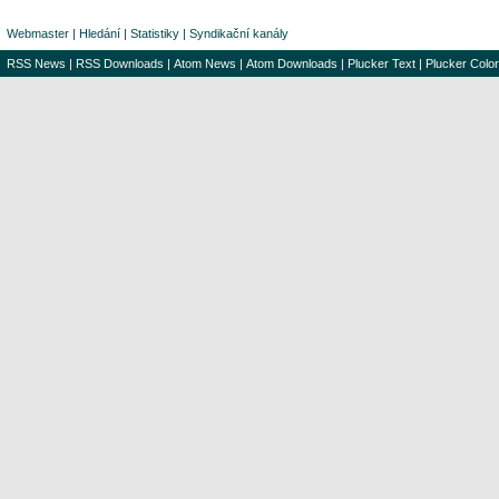
Webmaster
|
Hledání
|
Statistiky
|
Syndikační kanály
RSS News
|
RSS Downloads
|
Atom News
|
Atom Downloads
|
Plucker Text
|
Plucker Color