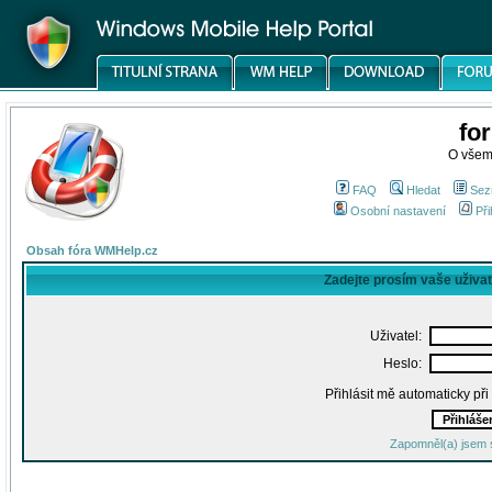
fo
O všem
FAQ
Hledat
Sez
Osobní nastavení
Při
Obsah fóra WMHelp.cz
Zadejte prosím vaše uživa
Uživatel:
Heslo:
Přihlásit mě automaticky př
Zapomněl(a) jsem 