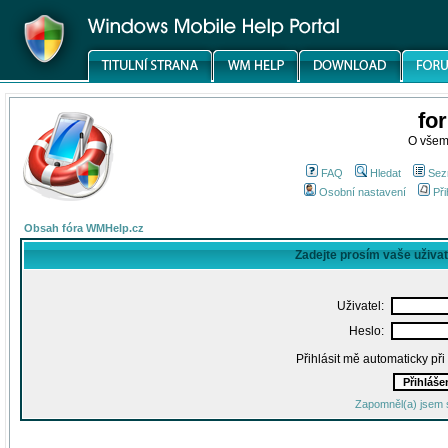
fo
O všem
FAQ
Hledat
Sez
Osobní nastavení
Při
Obsah fóra WMHelp.cz
Zadejte prosím vaše uživa
Uživatel:
Heslo:
Přihlásit mě automaticky př
Zapomněl(a) jsem 