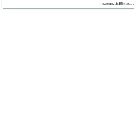
phpBB
Powered by
© 2001, 