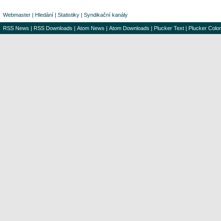
Webmaster
|
Hledání
|
Statistiky
|
Syndikační kanály
RSS News
|
RSS Downloads
|
Atom News
|
Atom Downloads
|
Plucker Text
|
Plucker Color