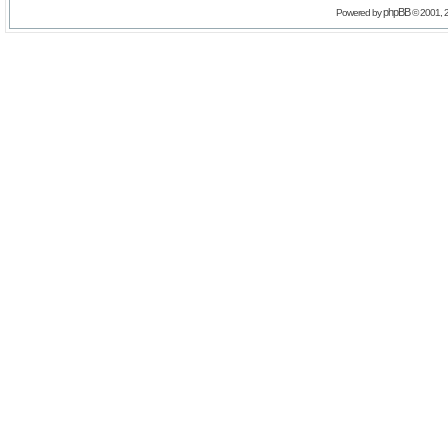
phpBB
Powered by
© 2001, 