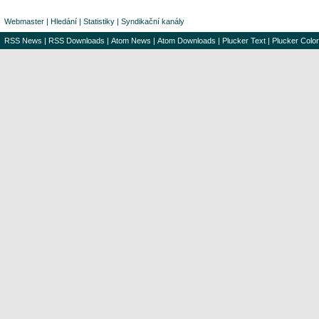
Webmaster
|
Hledání
|
Statistiky
|
Syndikační kanály
RSS News
|
RSS Downloads
|
Atom News
|
Atom Downloads
|
Plucker Text
|
Plucker Color