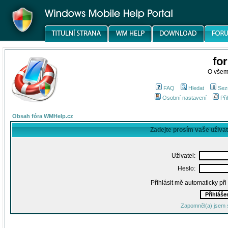
fo
O všem
FAQ
Hledat
Sez
Osobní nastavení
Při
Obsah fóra WMHelp.cz
Zadejte prosím vaše uživa
Uživatel:
Heslo:
Přihlásit mě automaticky př
Zapomněl(a) jsem 