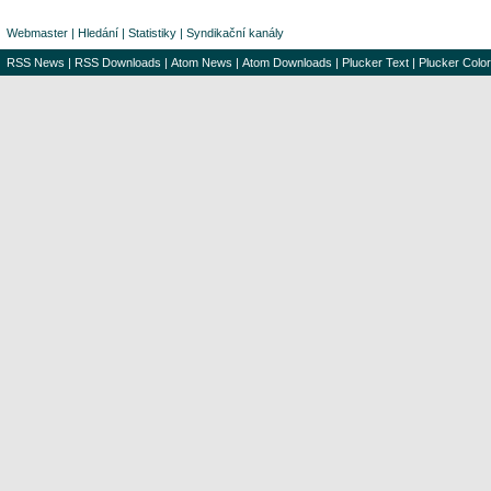
Webmaster
|
Hledání
|
Statistiky
|
Syndikační kanály
RSS News
|
RSS Downloads
|
Atom News
|
Atom Downloads
|
Plucker Text
|
Plucker Color