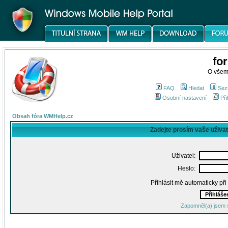
fo
O všem
FAQ
Hledat
Sez
Osobní nastavení
Při
Obsah fóra WMHelp.cz
Zadejte prosím vaše uživa
Uživatel:
Heslo:
Přihlásit mě automaticky př
Zapomněl(a) jsem 