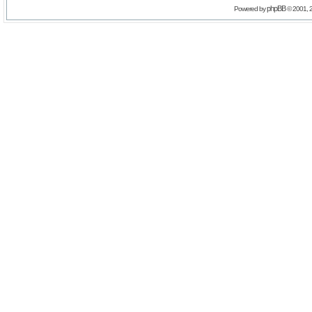
phpBB
Powered by
© 2001, 