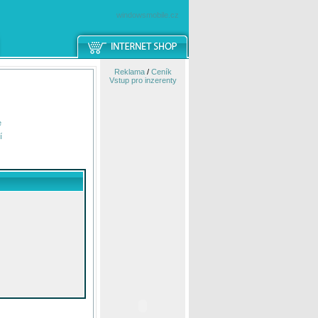
windowsmobile.cz
Reklama
/
Ceník
Vstup pro inzerenty
e
í