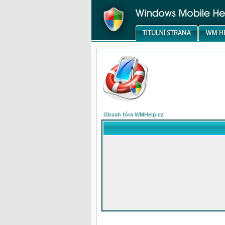
Obsah fóra WMHelp.cz