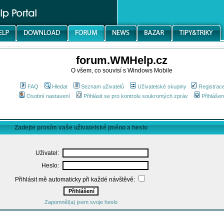
forum.WMHelp.cz
O všem, co souvisí s Windows Mobile
FAQ
Hledat
Seznam uživatelů
Uživatelské skupiny
Registrac
Osobní nastavení
Přihlásit se pro kontrolu soukromých zpráv
Přihlášen
Zadejte prosím vaše uživatelské jméno a heslo
Uživatel:
Heslo:
Přihlásit mě automaticky při každé návštěvě:
Zapomněl(a) jsem svoje heslo