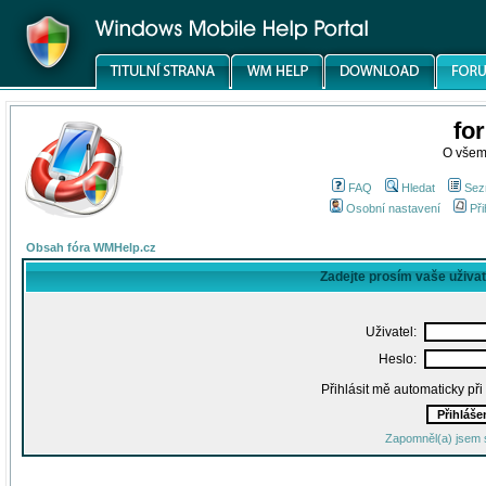
fo
O všem
FAQ
Hledat
Sez
Osobní nastavení
Při
Obsah fóra WMHelp.cz
Zadejte prosím vaše uživa
Uživatel:
Heslo:
Přihlásit mě automaticky př
Zapomněl(a) jsem 