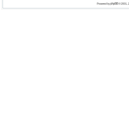
phpBB
Powered by
© 2001, 