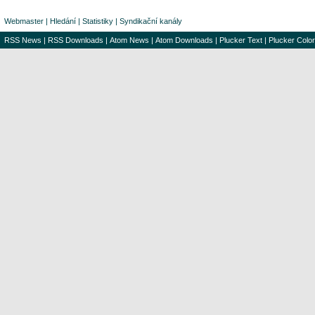
Webmaster
|
Hledání
|
Statistiky
|
Syndikační kanály
RSS News
|
RSS Downloads
|
Atom News
|
Atom Downloads
|
Plucker Text
|
Plucker Color