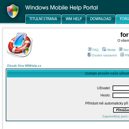
fo
O všem
FAQ
Hledat
Sez
Osobní nastavení
Při
Obsah fóra WMHelp.cz
Zadejte prosím vaše uživa
Uživatel:
Heslo:
Přihlásit mě automaticky př
Zapomněl(a) jsem 