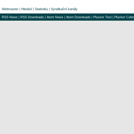
Webmaster
|
Hledání
|
Statistiky
|
Syndikační kanály
RSS News
|
RSS Downloads
|
Atom News
|
Atom Downloads
|
Plucker Text
|
Plucker Color