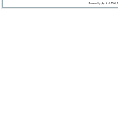
phpBB
Powered by
© 2001, 