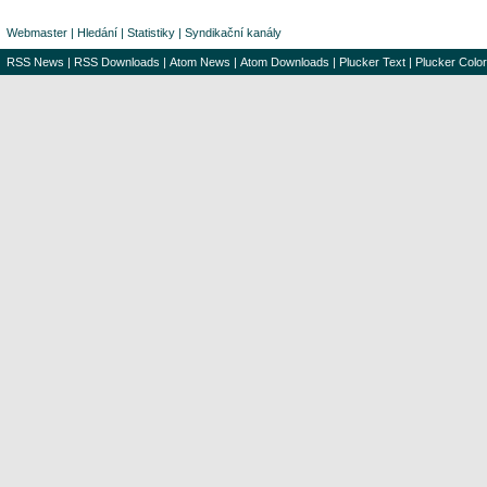
Webmaster
|
Hledání
|
Statistiky
|
Syndikační kanály
RSS News
|
RSS Downloads
|
Atom News
|
Atom Downloads
|
Plucker Text
|
Plucker Color