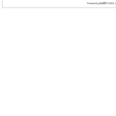
phpBB
Powered by
© 2001, 