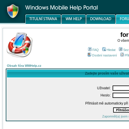
fo
O všem
FAQ
Hledat
Sez
Osobní nastavení
Při
Obsah fóra WMHelp.cz
Zadejte prosím vaše uživa
Uživatel:
Heslo:
Přihlásit mě automaticky př
Zapomněl(a) jsem 