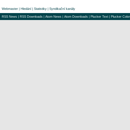
Webmaster
|
Hledání
|
Statistiky
|
Syndikační kanály
RSS News
|
RSS Downloads
|
Atom News
|
Atom Downloads
|
Plucker Text
|
Plucker Color