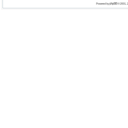
phpBB
Powered by
© 2001, 