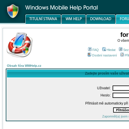
fo
O všem
FAQ
Hledat
Sez
Osobní nastavení
Při
Obsah fóra WMHelp.cz
Zadejte prosím vaše uživa
Uživatel:
Heslo:
Přihlásit mě automaticky př
Zapomněl(a) jsem 