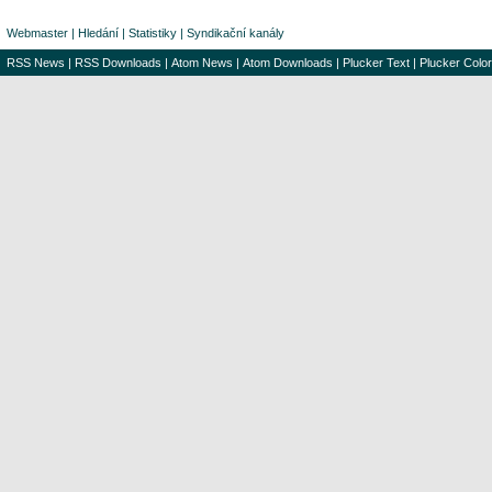
Webmaster
|
Hledání
|
Statistiky
|
Syndikační kanály
RSS News
|
RSS Downloads
|
Atom News
|
Atom Downloads
|
Plucker Text
|
Plucker Color