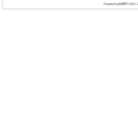
phpBB
Powered by
© 2001, 