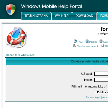
fo
O všem
FAQ
Hledat
Sez
Osobní nastavení
Při
Obsah fóra WMHelp.cz
Zadejte prosím vaše uživa
Uživatel:
Heslo:
Přihlásit mě automaticky př
Zapomněl(a) jsem 