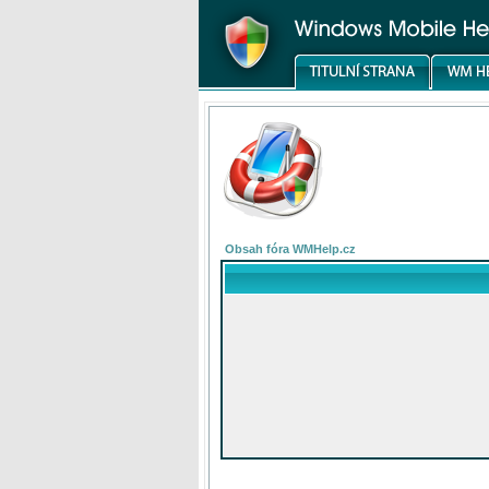
Obsah fóra WMHelp.cz