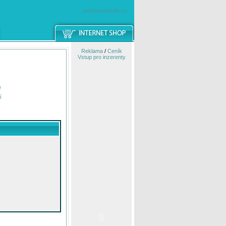
windowsmobile.cz
Reklama
/
Ceník
Vstup pro inzerenty
e
í