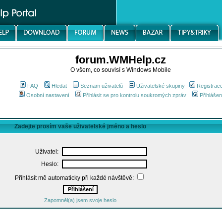
forum.WMHelp.cz
O všem, co souvisí s Windows Mobile
FAQ
Hledat
Seznam uživatelů
Uživatelské skupiny
Registrac
Osobní nastavení
Přihlásit se pro kontrolu soukromých zpráv
Přihlášen
Zadejte prosím vaše uživatelské jméno a heslo
Uživatel:
Heslo:
Přihlásit mě automaticky při každé návštěvě:
Zapomněl(a) jsem svoje heslo