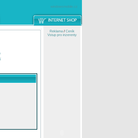
windowsmobile.cz
Reklama
/
Ceník
Vstup pro inzerenty
e
í