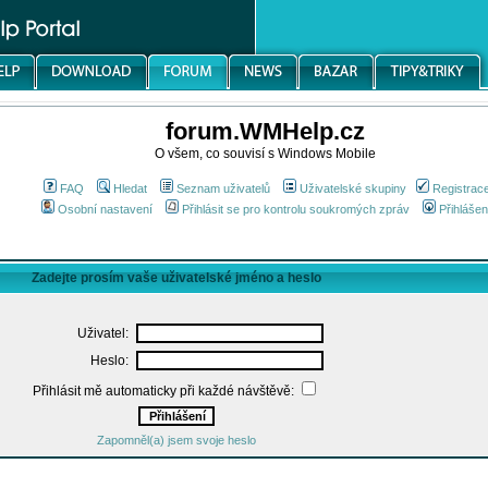
forum.WMHelp.cz
O všem, co souvisí s Windows Mobile
FAQ
Hledat
Seznam uživatelů
Uživatelské skupiny
Registrac
Osobní nastavení
Přihlásit se pro kontrolu soukromých zpráv
Přihlášen
Zadejte prosím vaše uživatelské jméno a heslo
Uživatel:
Heslo:
Přihlásit mě automaticky při každé návštěvě:
Zapomněl(a) jsem svoje heslo