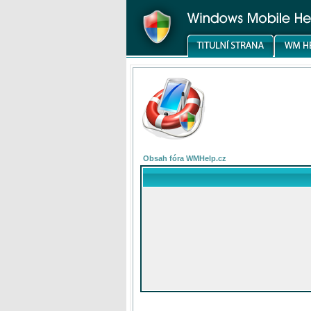
Obsah fóra WMHelp.cz