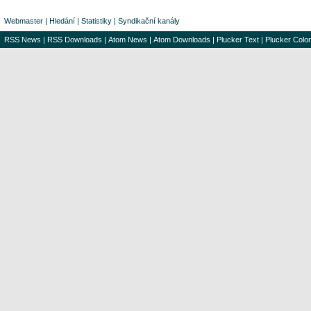
Webmaster
|
Hledání
|
Statistiky
|
Syndikační kanály
RSS News
|
RSS Downloads
|
Atom News
|
Atom Downloads
|
Plucker Text
|
Plucker Color