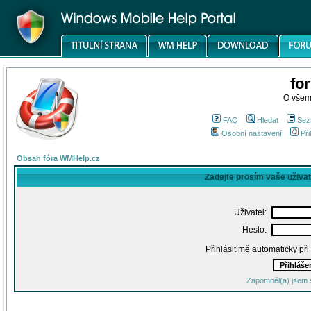
fo
O všem
FAQ
Hledat
Sez
Osobní nastavení
Při
Obsah fóra WMHelp.cz
Zadejte prosím vaše uživa
Uživatel:
Heslo:
Přihlásit mě automaticky př
Zapomněl(a) jsem 