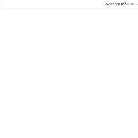
phpBB
Powered by
© 2001, 