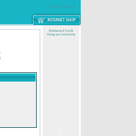
windowsmobile.cz
Reklama
/
Ceník
Vstup pro inzerenty
e
í