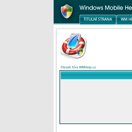
Obsah fóra WMHelp.cz