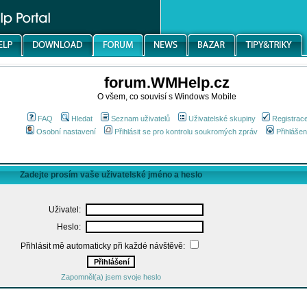
forum.WMHelp.cz
O všem, co souvisí s Windows Mobile
FAQ
Hledat
Seznam uživatelů
Uživatelské skupiny
Registrac
Osobní nastavení
Přihlásit se pro kontrolu soukromých zpráv
Přihlášen
Zadejte prosím vaše uživatelské jméno a heslo
Uživatel:
Heslo:
Přihlásit mě automaticky při každé návštěvě:
Zapomněl(a) jsem svoje heslo