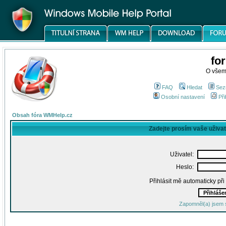
fo
O všem
FAQ
Hledat
Sez
Osobní nastavení
Při
Obsah fóra WMHelp.cz
Zadejte prosím vaše uživa
Uživatel:
Heslo:
Přihlásit mě automaticky př
Zapomněl(a) jsem 