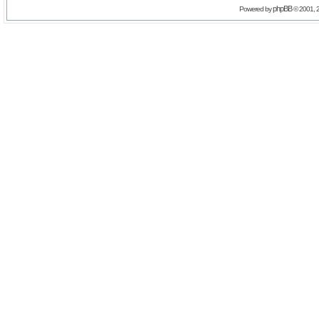
phpBB
Powered by
© 2001, 