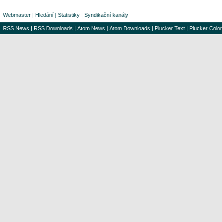
Webmaster
|
Hledání
|
Statistiky
|
Syndikační kanály
RSS News
|
RSS Downloads
|
Atom News
|
Atom Downloads
|
Plucker Text
|
Plucker Color