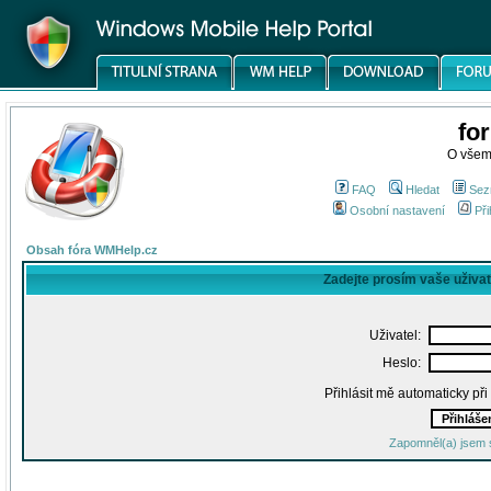
fo
O všem
FAQ
Hledat
Sez
Osobní nastavení
Při
Obsah fóra WMHelp.cz
Zadejte prosím vaše uživa
Uživatel:
Heslo:
Přihlásit mě automaticky př
Zapomněl(a) jsem 