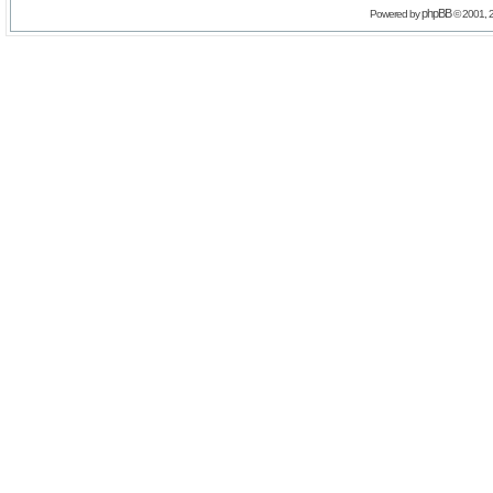
phpBB
Powered by
© 2001, 