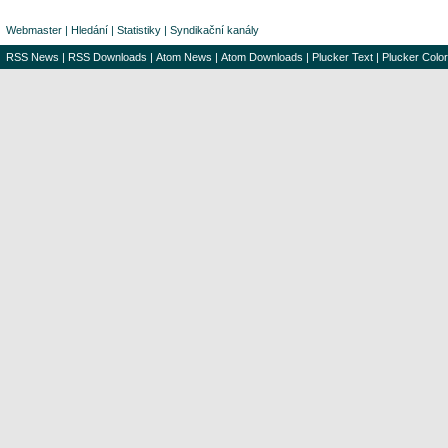
Webmaster
|
Hledání
|
Statistiky
|
Syndikační kanály
RSS News
|
RSS Downloads
|
Atom News
|
Atom Downloads
|
Plucker Text
|
Plucker Color