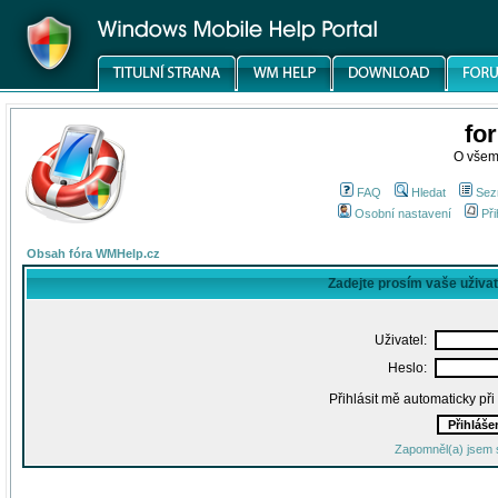
fo
O všem
FAQ
Hledat
Sez
Osobní nastavení
Při
Obsah fóra WMHelp.cz
Zadejte prosím vaše uživa
Uživatel:
Heslo:
Přihlásit mě automaticky př
Zapomněl(a) jsem 