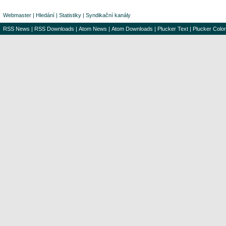
Webmaster
|
Hledání
|
Statistiky
|
Syndikační kanály
RSS News
|
RSS Downloads
|
Atom News
|
Atom Downloads
|
Plucker Text
|
Plucker Color