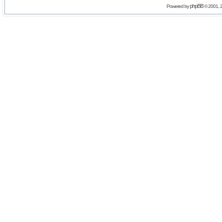
phpBB
Powered by
© 2001, 