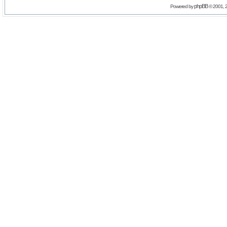
phpBB
Powered by
© 2001, 