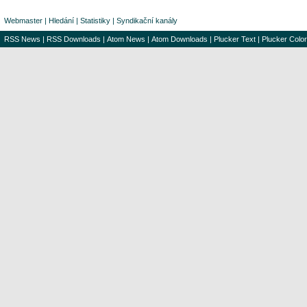
Webmaster
|
Hledání
|
Statistiky
|
Syndikační kanály
RSS News
|
RSS Downloads
|
Atom News
|
Atom Downloads
|
Plucker Text
|
Plucker Color