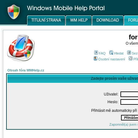
fo
O všem
FAQ
Hledat
Sez
Osobní nastavení
Při
Obsah fóra WMHelp.cz
Zadejte prosím vaše uživa
Uživatel:
Heslo:
Přihlásit mě automaticky př
Zapomněl(a) jsem 