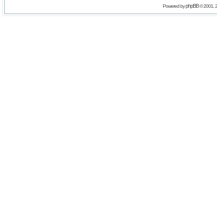
phpBB
Powered by
© 2001, 