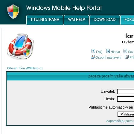
fo
O všem
FAQ
Hledat
Sez
Osobní nastavení
Při
Obsah fóra WMHelp.cz
Zadejte prosím vaše uživa
Uživatel:
Heslo:
Přihlásit mě automaticky př
Zapomněl(a) jsem 