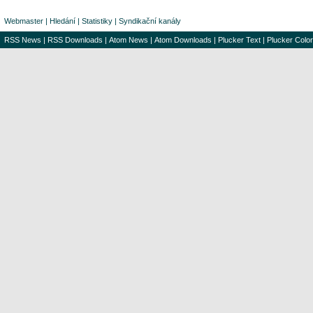
Webmaster
|
Hledání
|
Statistiky
|
Syndikační kanály
RSS News
|
RSS Downloads
|
Atom News
|
Atom Downloads
|
Plucker Text
|
Plucker Color