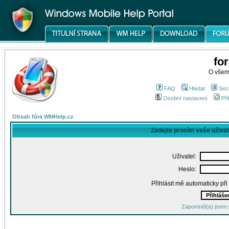
fo
O všem
FAQ
Hledat
Sez
Osobní nastavení
Při
Obsah fóra WMHelp.cz
Zadejte prosím vaše uživa
Uživatel:
Heslo:
Přihlásit mě automaticky př
Zapomněl(a) jsem 