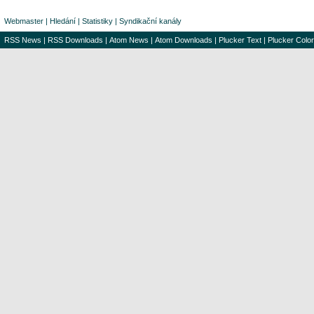
Webmaster
|
Hledání
|
Statistiky
|
Syndikační kanály
RSS News
|
RSS Downloads
|
Atom News
|
Atom Downloads
|
Plucker Text
|
Plucker Color