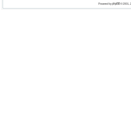
phpBB
Powered by
© 2001, 