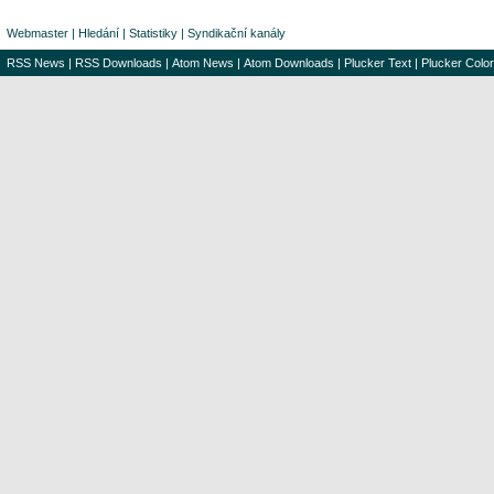
Webmaster
|
Hledání
|
Statistiky
|
Syndikační kanály
RSS News
|
RSS Downloads
|
Atom News
|
Atom Downloads
|
Plucker Text
|
Plucker Color