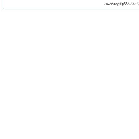
phpBB
Powered by
© 2001, 