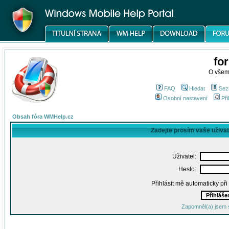
fo
O všem
FAQ
Hledat
Sez
Osobní nastavení
Při
Obsah fóra WMHelp.cz
Zadejte prosím vaše uživa
Uživatel:
Heslo:
Přihlásit mě automaticky př
Zapomněl(a) jsem 