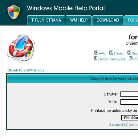
fo
O všem
FAQ
Hledat
Sez
Osobní nastavení
Při
Obsah fóra WMHelp.cz
Zadejte prosím vaše uživa
Uživatel:
Heslo:
Přihlásit mě automaticky př
Zapomněl(a) jsem 