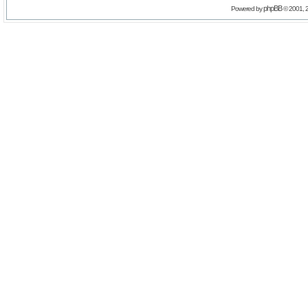
phpBB
Powered by
© 2001, 