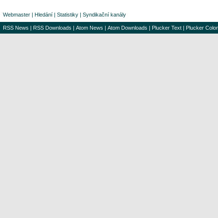
Webmaster
|
Hledání
|
Statistiky
|
Syndikační kanály
RSS News
|
RSS Downloads
|
Atom News
|
Atom Downloads
|
Plucker Text
|
Plucker Color