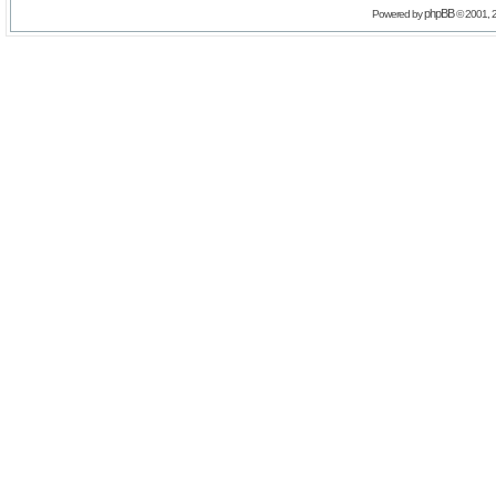
phpBB
Powered by
© 2001, 