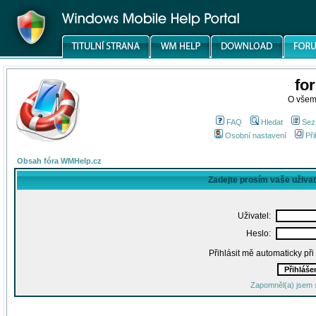
fo
O všem
FAQ
Hledat
Sez
Osobní nastavení
Při
Obsah fóra WMHelp.cz
Zadejte prosím vaše uživa
Uživatel:
Heslo:
Přihlásit mě automaticky př
Zapomněl(a) jsem 