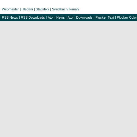
Webmaster
|
Hledání
|
Statistiky
|
Syndikační kanály
RSS News
|
RSS Downloads
|
Atom News
|
Atom Downloads
|
Plucker Text
|
Plucker Color