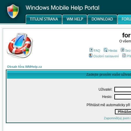
fo
O všem
FAQ
Hledat
Sez
Osobní nastavení
Při
Obsah fóra WMHelp.cz
Zadejte prosím vaše uživa
Uživatel:
Heslo:
Přihlásit mě automaticky př
Zapomněl(a) jsem 