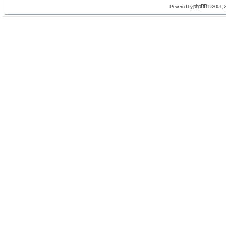
phpBB
Powered by
© 2001, 