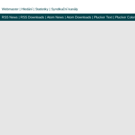
Webmaster
|
Hledání
|
Statistiky
|
Syndikační kanály
RSS News
|
RSS Downloads
|
Atom News
|
Atom Downloads
|
Plucker Text
|
Plucker Color