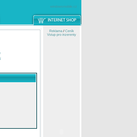
windowsmobile.cz
Reklama
/
Ceník
Vstup pro inzerenty
e
í