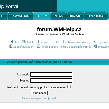
forum.WMHelp.cz
O všem, co souvisí s Windows Mobile
FAQ
Hledat
Seznam uživatelů
Uživatelské skupiny
Registrac
Osobní nastavení
Přihlásit se pro kontrolu soukromých zpráv
Přihlášen
Zadejte prosím vaše uživatelské jméno a heslo
Uživatel:
Heslo:
Přihlásit mě automaticky při každé návštěvě:
Zapomněl(a) jsem svoje heslo