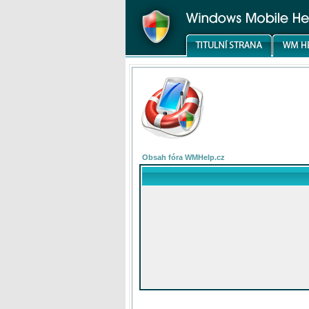
Obsah fóra WMHelp.cz