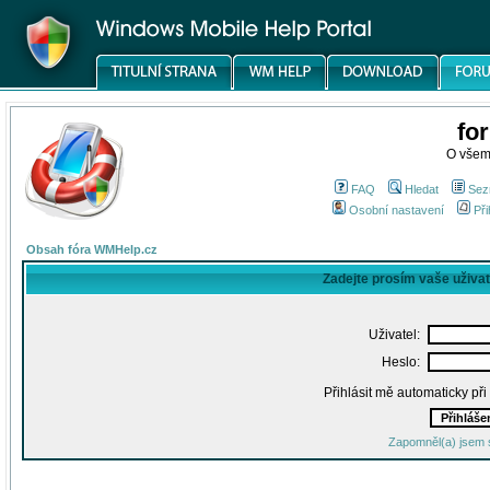
fo
O všem
FAQ
Hledat
Sez
Osobní nastavení
Při
Obsah fóra WMHelp.cz
Zadejte prosím vaše uživa
Uživatel:
Heslo:
Přihlásit mě automaticky př
Zapomněl(a) jsem 