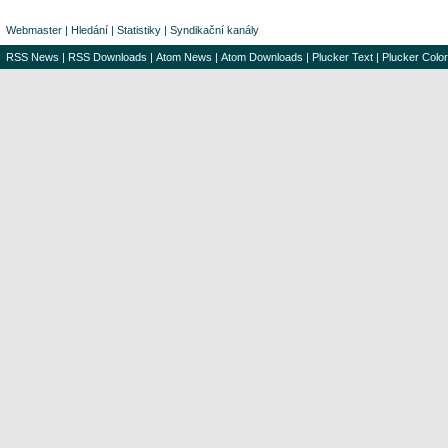
Webmaster
|
Hledání
|
Statistiky
|
Syndikační kanály
RSS News
|
RSS Downloads
|
Atom News
|
Atom Downloads
|
Plucker Text
|
Plucker Color