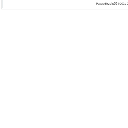
phpBB
Powered by
© 2001, 