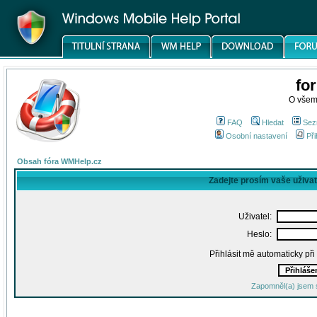
fo
O všem
FAQ
Hledat
Sez
Osobní nastavení
Při
Obsah fóra WMHelp.cz
Zadejte prosím vaše uživa
Uživatel:
Heslo:
Přihlásit mě automaticky př
Zapomněl(a) jsem 