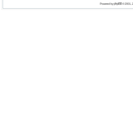
phpBB
Powered by
© 2001, 