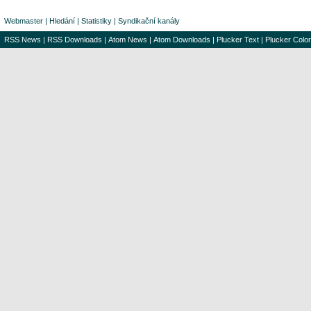
Webmaster
|
Hledání
|
Statistiky
|
Syndikační kanály
RSS News
|
RSS Downloads
|
Atom News
|
Atom Downloads
|
Plucker Text
|
Plucker Color