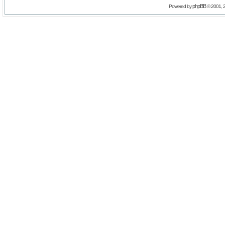
phpBB
Powered by
© 2001, 