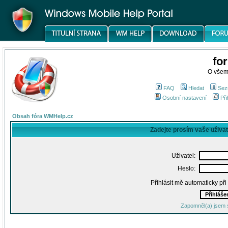
fo
O všem
FAQ
Hledat
Sez
Osobní nastavení
Při
Obsah fóra WMHelp.cz
Zadejte prosím vaše uživa
Uživatel:
Heslo:
Přihlásit mě automaticky př
Zapomněl(a) jsem 