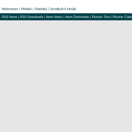
Webmaster
|
Hledání
|
Statistiky
|
Syndikační kanály
RSS News
|
RSS Downloads
|
Atom News
|
Atom Downloads
|
Plucker Text
|
Plucker Color