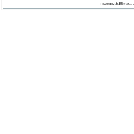
phpBB
Powered by
© 2001, 