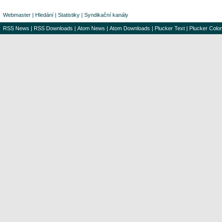
Webmaster
|
Hledání
|
Statistiky
|
Syndikační kanály
RSS News
|
RSS Downloads
|
Atom News
|
Atom Downloads
|
Plucker Text
|
Plucker Color