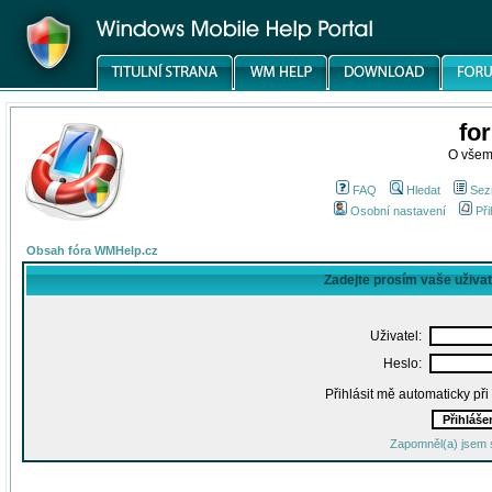
fo
O všem
FAQ
Hledat
Sez
Osobní nastavení
Při
Obsah fóra WMHelp.cz
Zadejte prosím vaše uživa
Uživatel:
Heslo:
Přihlásit mě automaticky př
Zapomněl(a) jsem 