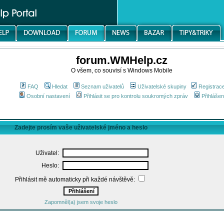
forum.WMHelp.cz
O všem, co souvisí s Windows Mobile
FAQ
Hledat
Seznam uživatelů
Uživatelské skupiny
Registrac
Osobní nastavení
Přihlásit se pro kontrolu soukromých zpráv
Přihlášen
Zadejte prosím vaše uživatelské jméno a heslo
Uživatel:
Heslo:
Přihlásit mě automaticky při každé návštěvě:
Zapomněl(a) jsem svoje heslo