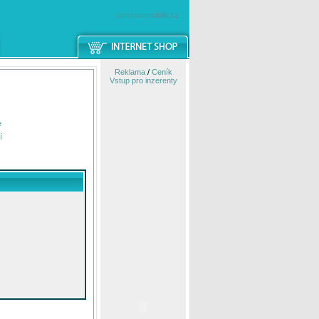
windowsmobile.cz
Reklama
/
Ceník
Vstup pro inzerenty
e
í