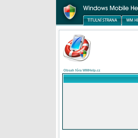
Obsah fóra WMHelp.cz