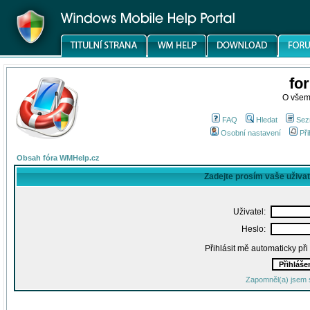
fo
O všem
FAQ
Hledat
Sez
Osobní nastavení
Při
Obsah fóra WMHelp.cz
Zadejte prosím vaše uživa
Uživatel:
Heslo:
Přihlásit mě automaticky př
Zapomněl(a) jsem 