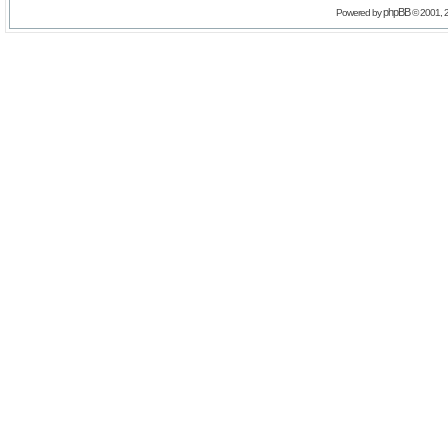
phpBB
Powered by
© 2001, 