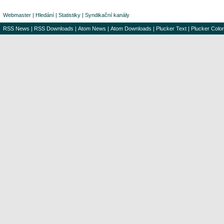
Webmaster
|
Hledání
|
Statistiky
|
Syndikační kanály
RSS News
|
RSS Downloads
|
Atom News
|
Atom Downloads
|
Plucker Text
|
Plucker Color