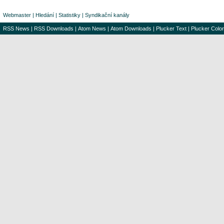
Webmaster
|
Hledání
|
Statistiky
|
Syndikační kanály
RSS News
|
RSS Downloads
|
Atom News
|
Atom Downloads
|
Plucker Text
|
Plucker Color