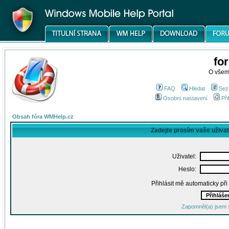
fo
O všem
FAQ
Hledat
Sez
Osobní nastavení
Při
Obsah fóra WMHelp.cz
Zadejte prosím vaše uživa
Uživatel:
Heslo:
Přihlásit mě automaticky př
Zapomněl(a) jsem 