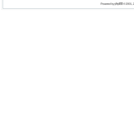
phpBB
Powered by
© 2001, 