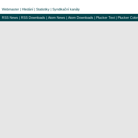
Webmaster
|
Hledání
|
Statistiky
|
Syndikační kanály
RSS News
|
RSS Downloads
|
Atom News
|
Atom Downloads
|
Plucker Text
|
Plucker Color