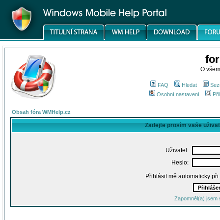
fo
O všem
FAQ
Hledat
Sez
Osobní nastavení
Při
Obsah fóra WMHelp.cz
Zadejte prosím vaše uživa
Uživatel:
Heslo:
Přihlásit mě automaticky př
Zapomněl(a) jsem 