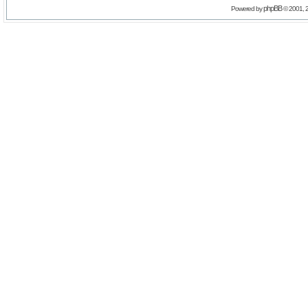
phpBB
Powered by
© 2001, 