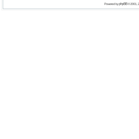
phpBB
Powered by
© 2001, 