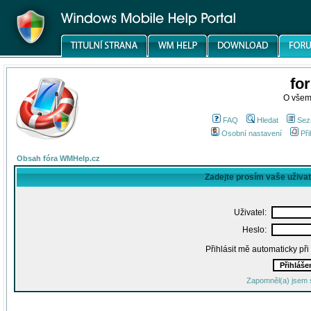
fo
O všem
FAQ
Hledat
Sez
Osobní nastavení
Při
Obsah fóra WMHelp.cz
Zadejte prosím vaše uživa
Uživatel:
Heslo:
Přihlásit mě automaticky př
Zapomněl(a) jsem 