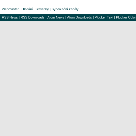
Webmaster
|
Hledání
|
Statistiky
|
Syndikační kanály
RSS News
|
RSS Downloads
|
Atom News
|
Atom Downloads
|
Plucker Text
|
Plucker Color