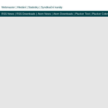
Webmaster
|
Hledání
|
Statistiky
|
Syndikační kanály
RSS News
|
RSS Downloads
|
Atom News
|
Atom Downloads
|
Plucker Text
|
Plucker Color