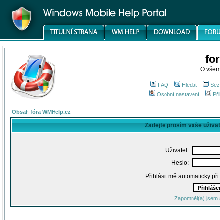
fo
O všem
FAQ
Hledat
Sez
Osobní nastavení
Při
Obsah fóra WMHelp.cz
Zadejte prosím vaše uživa
Uživatel:
Heslo:
Přihlásit mě automaticky př
Zapomněl(a) jsem 