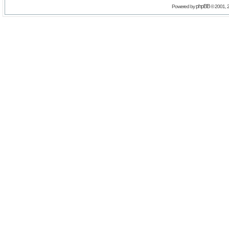
phpBB
Powered by
© 2001, 