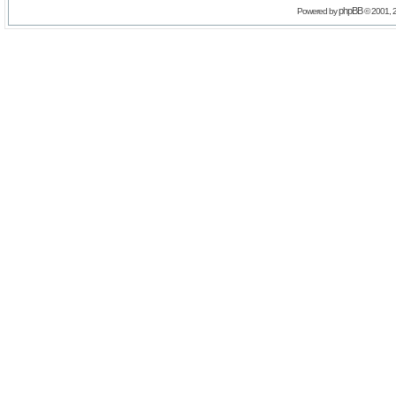
phpBB
Powered by
© 2001, 