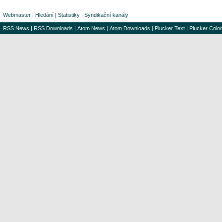
Webmaster
|
Hledání
|
Statistiky
|
Syndikační kanály
RSS News
|
RSS Downloads
|
Atom News
|
Atom Downloads
|
Plucker Text
|
Plucker Color