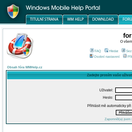
fo
O všem
FAQ
Hledat
Sez
Osobní nastavení
Při
Obsah fóra WMHelp.cz
Zadejte prosím vaše uživa
Uživatel:
Heslo:
Přihlásit mě automaticky př
Zapomněl(a) jsem 