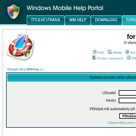
fo
O všem
FAQ
Hledat
Sez
Osobní nastavení
Při
Obsah fóra WMHelp.cz
Zadejte prosím vaše uživa
Uživatel:
Heslo:
Přihlásit mě automaticky př
Zapomněl(a) jsem 