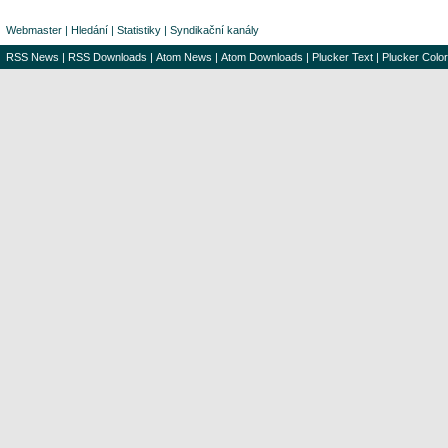
Webmaster
|
Hledání
|
Statistiky
|
Syndikační kanály
RSS News
|
RSS Downloads
|
Atom News
|
Atom Downloads
|
Plucker Text
|
Plucker Color