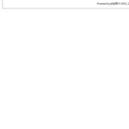
phpBB
Powered by
© 2001, 