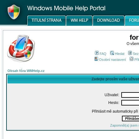
fo
O všem
FAQ
Hledat
Sez
Osobní nastavení
Při
Obsah fóra WMHelp.cz
Zadejte prosím vaše uživa
Uživatel:
Heslo:
Přihlásit mě automaticky př
Zapomněl(a) jsem 