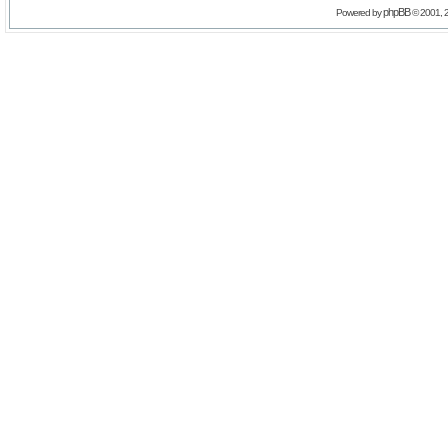
phpBB
Powered by
© 2001, 