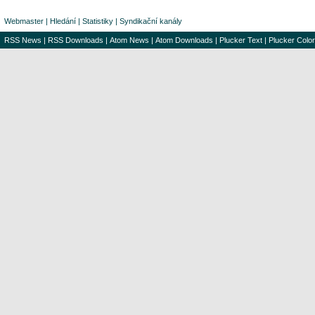
Webmaster
|
Hledání
|
Statistiky
|
Syndikační kanály
RSS News
|
RSS Downloads
|
Atom News
|
Atom Downloads
|
Plucker Text
|
Plucker Color