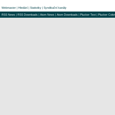
Webmaster
|
Hledání
|
Statistiky
|
Syndikační kanály
RSS News
|
RSS Downloads
|
Atom News
|
Atom Downloads
|
Plucker Text
|
Plucker Color