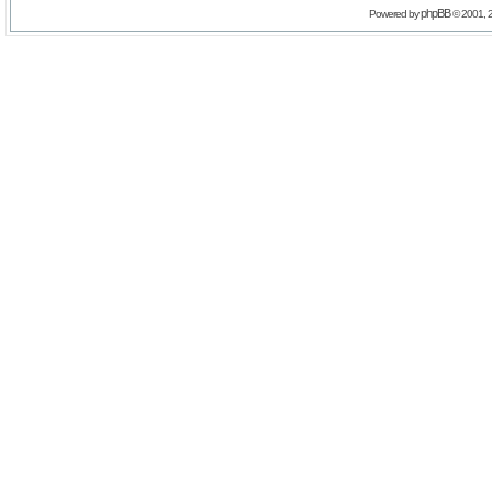
phpBB
Powered by
© 2001, 