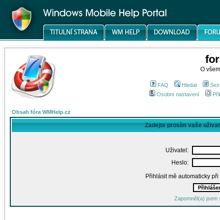
fo
O všem
FAQ
Hledat
Sez
Osobní nastavení
Při
Obsah fóra WMHelp.cz
Zadejte prosím vaše uživa
Uživatel:
Heslo:
Přihlásit mě automaticky př
Zapomněl(a) jsem 