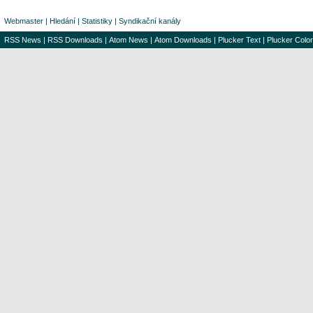
Webmaster
|
Hledání
|
Statistiky
|
Syndikační kanály
RSS News
|
RSS Downloads
|
Atom News
|
Atom Downloads
|
Plucker Text
|
Plucker Color