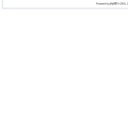
phpBB
Powered by
© 2001, 