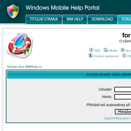
fo
O všem
FAQ
Hledat
Sez
Osobní nastavení
Při
Obsah fóra WMHelp.cz
Zadejte prosím vaše uživa
Uživatel:
Heslo:
Přihlásit mě automaticky př
Zapomněl(a) jsem 