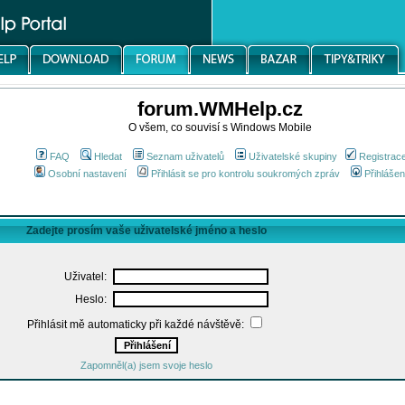
forum.WMHelp.cz
O všem, co souvisí s Windows Mobile
FAQ
Hledat
Seznam uživatelů
Uživatelské skupiny
Registrac
Osobní nastavení
Přihlásit se pro kontrolu soukromých zpráv
Přihlášen
Zadejte prosím vaše uživatelské jméno a heslo
Uživatel:
Heslo:
Přihlásit mě automaticky při každé návštěvě:
Zapomněl(a) jsem svoje heslo