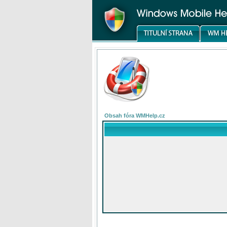
Obsah fóra WMHelp.cz