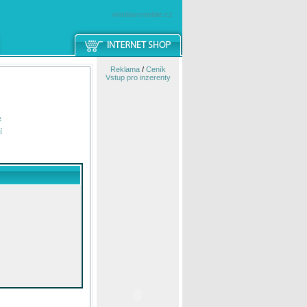
windowsmobile.cz
Reklama
/
Ceník
Vstup pro inzerenty
e
í