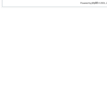
phpBB
Powered by
© 2001, 