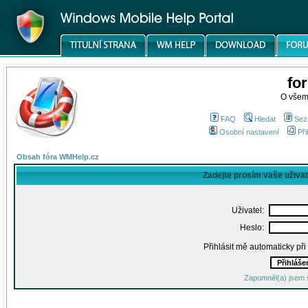
fo
O všem
FAQ
Hledat
Sez
Osobní nastavení
Při
Obsah fóra WMHelp.cz
Zadejte prosím vaše uživa
Uživatel:
Heslo:
Přihlásit mě automaticky př
Zapomněl(a) jsem 