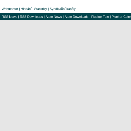
Webmaster
|
Hledání
|
Statistiky
|
Syndikační kanály
RSS News
|
RSS Downloads
|
Atom News
|
Atom Downloads
|
Plucker Text
|
Plucker Color