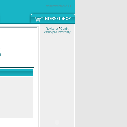
windowsmobile.cz
Reklama
/
Ceník
Vstup pro inzerenty
e
í