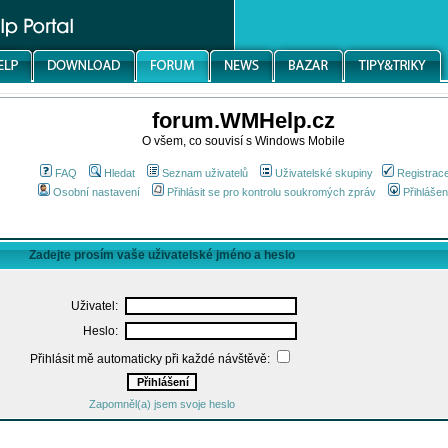
forum.WMHelp.cz
O všem, co souvisí s Windows Mobile
FAQ
Hledat
Seznam uživatelů
Uživatelské skupiny
Registrac
Osobní nastavení
Přihlásit se pro kontrolu soukromých zpráv
Přihlášen
Zadejte prosím vaše uživatelské jméno a heslo
Uživatel:
Heslo:
Přihlásit mě automaticky při každé návštěvě:
Zapomněl(a) jsem svoje heslo