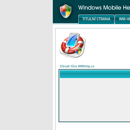
Obsah fóra WMHelp.cz