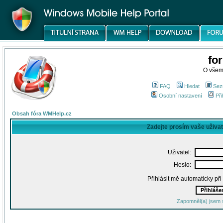
fo
O všem
FAQ
Hledat
Sez
Osobní nastavení
Při
Obsah fóra WMHelp.cz
Zadejte prosím vaše uživa
Uživatel:
Heslo:
Přihlásit mě automaticky př
Zapomněl(a) jsem 