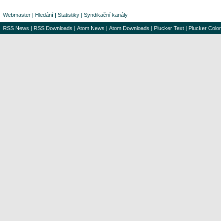
Webmaster
|
Hledání
|
Statistiky
|
Syndikační kanály
RSS News
|
RSS Downloads
|
Atom News
|
Atom Downloads
|
Plucker Text
|
Plucker Color