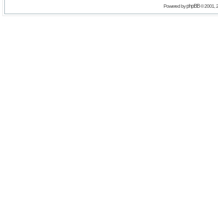
phpBB
Powered by
© 2001, 