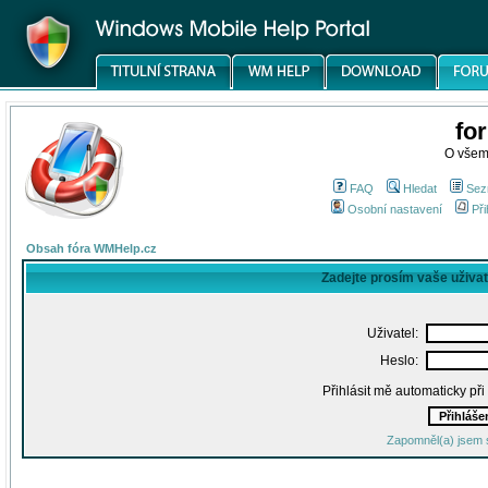
fo
O všem
FAQ
Hledat
Sez
Osobní nastavení
Při
Obsah fóra WMHelp.cz
Zadejte prosím vaše uživa
Uživatel:
Heslo:
Přihlásit mě automaticky př
Zapomněl(a) jsem 