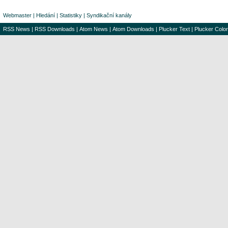
Webmaster
|
Hledání
|
Statistiky
|
Syndikační kanály
RSS News
|
RSS Downloads
|
Atom News
|
Atom Downloads
|
Plucker Text
|
Plucker Color