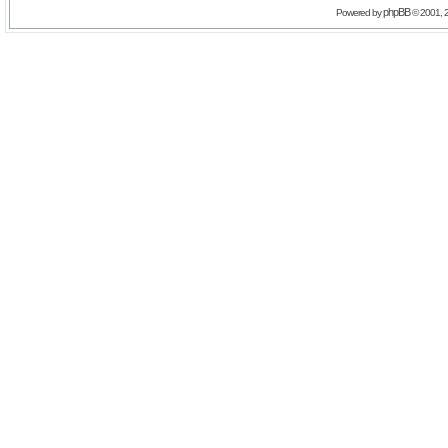
phpBB
Powered by
© 2001, 