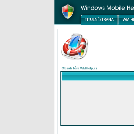
Obsah fóra WMHelp.cz