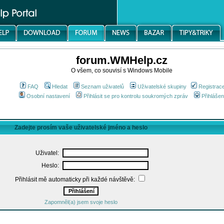
forum.WMHelp.cz
O všem, co souvisí s Windows Mobile
FAQ
Hledat
Seznam uživatelů
Uživatelské skupiny
Registrac
Osobní nastavení
Přihlásit se pro kontrolu soukromých zpráv
Přihlášen
Zadejte prosím vaše uživatelské jméno a heslo
Uživatel:
Heslo:
Přihlásit mě automaticky při každé návštěvě:
Zapomněl(a) jsem svoje heslo