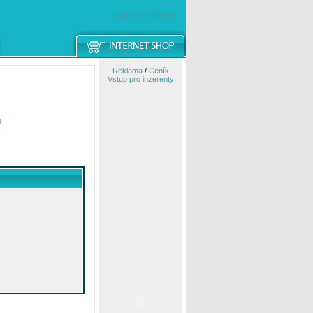
windowsmobile.cz
Reklama
/
Ceník
Vstup pro inzerenty
e
í