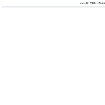
phpBB
Powered by
© 2001, 