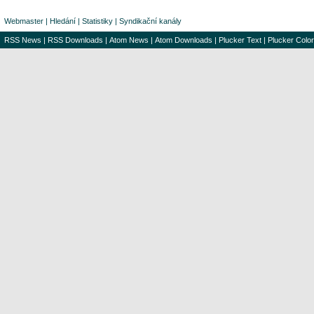
Webmaster
|
Hledání
|
Statistiky
|
Syndikační kanály
RSS News
|
RSS Downloads
|
Atom News
|
Atom Downloads
|
Plucker Text
|
Plucker Color