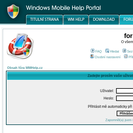
fo
O všem
FAQ
Hledat
Sez
Osobní nastavení
Při
Obsah fóra WMHelp.cz
Zadejte prosím vaše uživa
Uživatel:
Heslo:
Přihlásit mě automaticky př
Zapomněl(a) jsem 