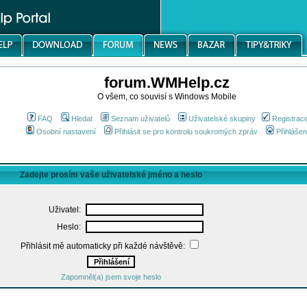
forum.WMHelp.cz
O všem, co souvisí s Windows Mobile
FAQ
Hledat
Seznam uživatelů
Uživatelské skupiny
Registrac
Osobní nastavení
Přihlásit se pro kontrolu soukromých zpráv
Přihlášen
Zadejte prosím vaše uživatelské jméno a heslo
Uživatel:
Heslo:
Přihlásit mě automaticky při každé návštěvě:
Zapomněl(a) jsem svoje heslo