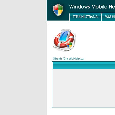
Obsah fóra WMHelp.cz