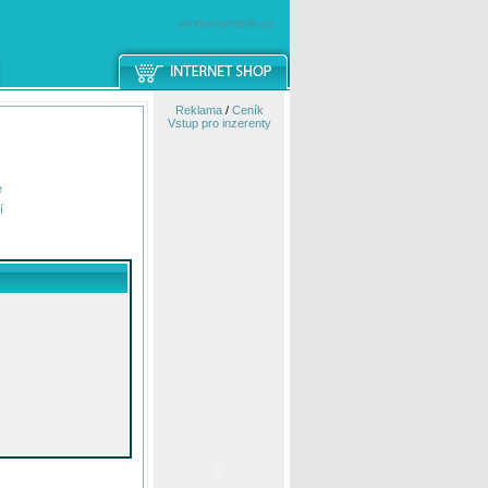
windowsmobile.cz
Reklama
/
Ceník
Vstup pro inzerenty
e
í